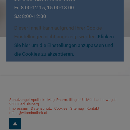
Fr: 8:00-12:15, 15:00-18:00
Sa: 8:00-12:00
Dieser Inhalt kann aufgrund Ihrer Cookie-
Einstellungen nicht angezeigt werden.
Klicken
Sie hier um die Einstellungen anzupassen und
die Cookies zu akzeptieren.
Schutzengel-Apotheke Mag. Pharm. Illing e.U.
|
Mühlbacherweg 4
|
9530
Bad Bleiberg
Impressum
|
Datenschutz
|
Cookies
|
Sitemap
|
Kontakt
|
office@vitaminothek.at