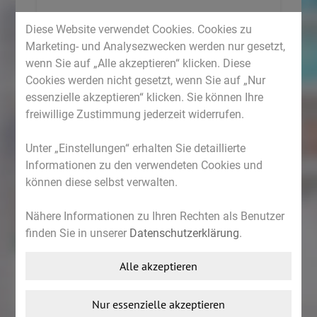
N-Hydroxysuccinimid
Diese Website verwendet Cookies. Cookies zu
Hellt Augenschatten auf, indem es das
Marketing- und Analysezwecken werden nur gesetzt,
wenn Sie auf „Alle akzeptieren“ klicken. Diese
angestaute Eisen selektiv cheliert
Cookies werden nicht gesetzt, wenn Sie auf „Nur
Palmitoyl Oligopeptide und Palmitoyl
essenzielle akzeptieren“ klicken. Sie können Ihre
Tetrapeptide-7
freiwillige Zustimmung jederzeit widerrufen.
Steigern die Hautdichte und unterstützen
Unter „Einstellungen“ erhalten Sie detaillierte
die Mikrozirkulation
Informationen zu den verwendeten Cookies und
können diese selbst verwalten.
Koffein
Kräftigt und entschlackt
Nähere Informationen zu Ihren Rechten als Benutzer
finden Sie in unserer
Datenschutzerklärung
.
Escin Beta-Sitosterol
Korrigiert Tränensäcke, indem es die
Alle akzeptieren
angestauten Flüssigkeiten ableitet
Nur essenzielle akzeptieren
Asiatischer Wassernabel, ausgewählte