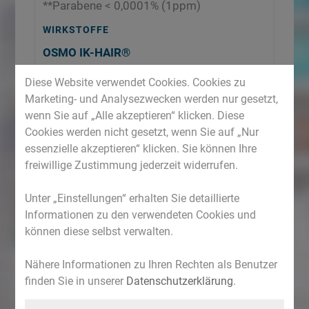
**Parabene < 0,0001% (1ppm)
WIRKSTOFFE
OSMO IK-HAIR®
Globaler Anti-Aging Schutz für das Haar.
Diese Website verwendet Cookies. Cookies zu
Marketing- und Analysezwecken werden nur gesetzt,
AMINOSÄUREN-MISCHUNG
wenn Sie auf „Alle akzeptieren“ klicken. Diese
Repariert das Keratin.
Cookies werden nicht gesetzt, wenn Sie auf „Nur
essenzielle akzeptieren“ klicken. Sie können Ihre
NMF
freiwillige Zustimmung jederzeit widerrufen.
Spendet Feuchtigkeit und bewahrt die
natürliche Hydratation.
Unter „Einstellungen“ erhalten Sie detaillierte
Informationen zu den verwendeten Cookies und
MISCHUNG SANFTER TENSIDE
können diese selbst verwalten.
Bewahrt die Hydratation, schützt das Haar
und schenkt ihm Glanz und Fülle.
Nähere Informationen zu Ihren Rechten als Benutzer
finden Sie in unserer
Datenschutzerklärung
.
​Die zum Patent angemeldete
Inhaltsstoffkombination OSMO IK-HAIR®