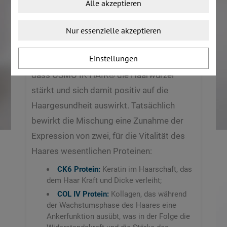
Alle akzeptieren
Diese innovative Inhaltsstoffkombination
beinhaltet eine ausgewogene Mischung
Nur essenzielle akzeptieren
aus zwei Osmoprotektoren Myo-Inositol
Einstellungen
und Arginin. In-Vitro-Tests haben gezeigt,
dass OSMO IK-HAIR® die Haarwurzel
stärkt und sich damit positiv auf die
Haargesundheit auswirkt. Tatsächlich
bewirkt die Mischung eine Zunahme der
Expression von zwei, für die Vitalität des
Haares wesentlichen Proteinen:
CK6 Protein:
Keratin im Haarschaft, das
dem Haar Kraft und Dicke verleiht;
COL IV Protein:
Kollagen, das während
der Wachstumsphase des Haares eine
Ankerfunktion ausübt, was in der Folge die