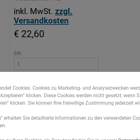
inkl. MwSt.
zzgl.
Versandkosten
€ 22,60
Stk:
IN DEN WARENKORB LEGEN
endet Cookies. Cookies zu Marketing- und Analysezwecken werd
akzeptieren“ klicken. Diese Cookies werden nicht gesetzt, wenn S
ren“ klicken. Sie können Ihre freiwillige Zustimmung jederzeit wi
n“ erhalten Sie detaillierte Informationen zu den verwendeten C
en.