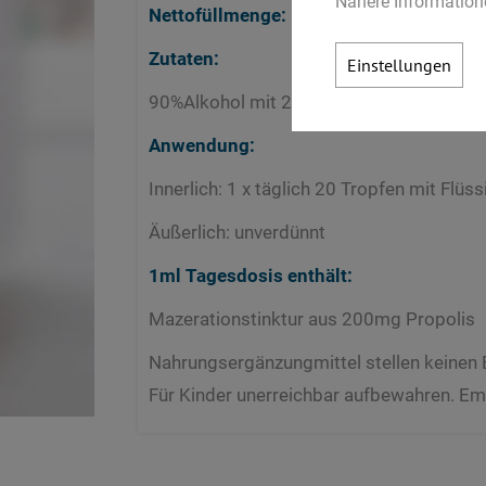
Nähere Informatione
Nettofüllmenge:
100ml
Zutaten:
Einstellungen
90%Alkohol mit 20% Propolis
Anwendung:
Innerlich: 1 x täglich 20 Tropfen mit Flü
Äußerlich: unverdünnt
1ml Tagesdosis enthält:
Mazerationstinktur aus 200mg Propolis
Nahrungsergänzungmittel stellen keinen 
Für Kinder unerreichbar aufbewahren. Em