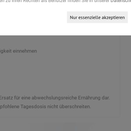
n zu Ihren Rechten als Benutzer finden Sie in unserer
Datenschu
Nur essenzielle akzeptieren
ssigkeit einnehmen
Ersatz für eine abwechslungsreiche Ernährung dar.
pfohlene Tagesdosis nicht überschreiten.