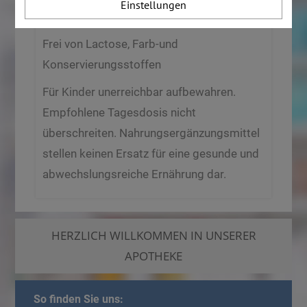
Einstellungen
NR= Nährstoffbezugswert in %
Frei von Lactose, Farb-und
Konservierungsstoffen
Für Kinder unerreichbar aufbewahren.
Empfohlene Tagesdosis nicht
überschreiten. Nahrungsergänzungsmittel
stellen keinen Ersatz für eine gesunde und
abwechslungsreiche Ernährung dar.
HERZLICH WILLKOMMEN IN UNSERER
APOTHEKE
So finden Sie uns: