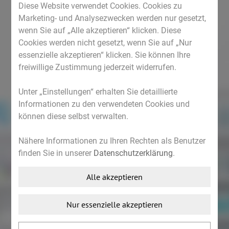
Co-Enzym Q10, D-Alpha-Tocopherolacetat
Diese Website verwendet Cookies. Cookies zu
Marketing- und Analysezwecken werden nur gesetzt,
Nettofüllmenge:
65g
wenn Sie auf „Alle akzeptieren“ klicken. Diese
Anwendung: 1 Kapsel täglich
Cookies werden nicht gesetzt, wenn Sie auf „Nur
essenzielle akzeptieren“ klicken. Sie können Ihre
1 Kapsel enthält
: pro
freiwillige Zustimmung jederzeit widerrufen.
100g
Unter „Einstellungen“ erhalten Sie detaillierte
Co-Enzym Q10:
30 mg
Informationen zu den verwendeten Cookies und
4,6g
können diese selbst verwalten.
Acerolaextrakt:
260mg
Nähere Informationen zu Ihren Rechten als Benutzer
40g
finden Sie in unserer
Datenschutzerklärung
.
Vitamin C (aus Acerola):
65 mg (81%
Alle akzeptieren
NRV*) 10g
Nur essenzielle akzeptieren
Vitamin E:
3 mg (25%
NRV*) 461mg