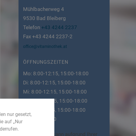
Mühlbacherweg 4
9530
Bad Bleiberg
Telefon
+43 4244 2237
Fax
+43 4244 2237-2
office@vitaminothek.at
ÖFFNUNGSZEITEN
Mo: 8:00-12:15, 15:00-18:00
Di: 8:00-12:15, 15:00-18:00
Mi: 8:00-12:15, 15:00-18:00
Do: 8:00-12:15, 15:00-18:00
Fr: 8:00-12:15, 15:00-18:00
en nur gesetzt,
Sa: 8:00-12:00
ie auf „Nur
derrufen.
Dieser Inhalt kann aufgrund Ihrer