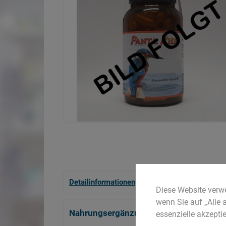
Detailinformationen
Zusatzinformationen
Diese Website verw
wenn Sie auf „Alle 
Nahrungsergänzungsmittel
essenzielle akzeptie