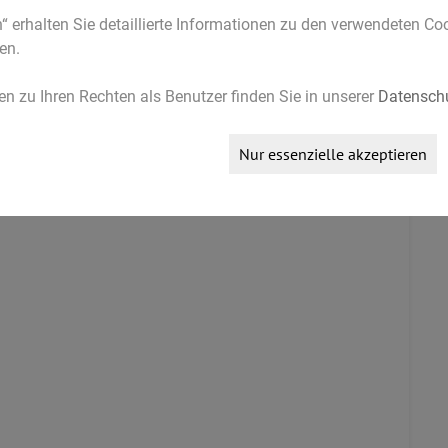
n“ erhalten Sie detaillierte Informationen zu den verwendeten C
en.
t, Kalziumcarbonat, Magnesiumphosphat,
conat, Mangangluconat, Kupfergluconat
n zu Ihren Rechten als Benutzer finden Sie in unserer
Datenschu
Nur essenzielle akzeptieren